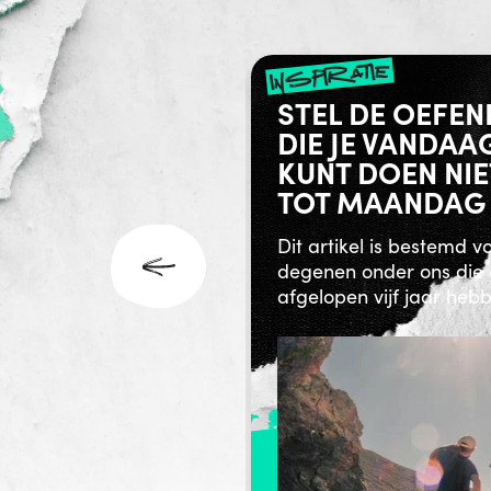
ry no future
inspiratie
 PATROL :
STEL DE OEFEN
HERMERS VAN
DIE JE VANDAA
RAILS
KUNT DOEN NIE
TOT MAANDAG
 de schijnwerpers, maar
p de paden,
Dit artikel is bestemd v
den, beveiligen en sh...
degenen onder ons die
afgelopen vijf jaar hebbe