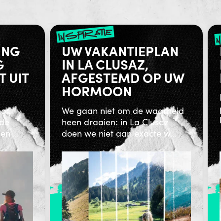
inspiratie
ING
UW VAKANTIEPLAN
G
IN LA CLUSAZ,
T UIT
AFGESTEMD OP UW
HORMOON
oor
We gaan niet om de waarheid
 de
heen draaien: in La Clusaz
n ...
doen we niet aan exacte w...