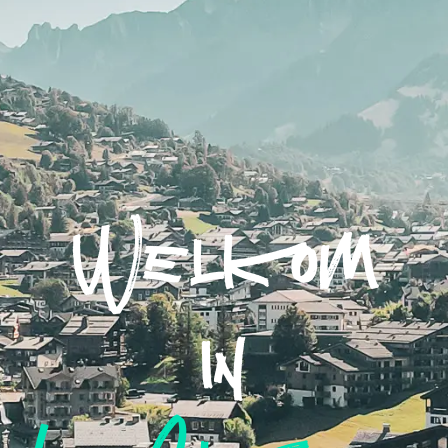
Welkom
in