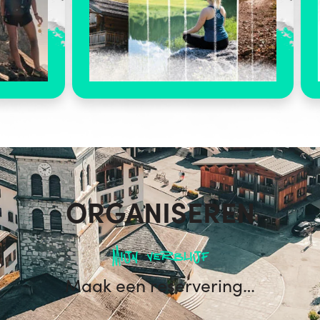
ORGANISEREN
Mijn verblijf
Maak een reservering…