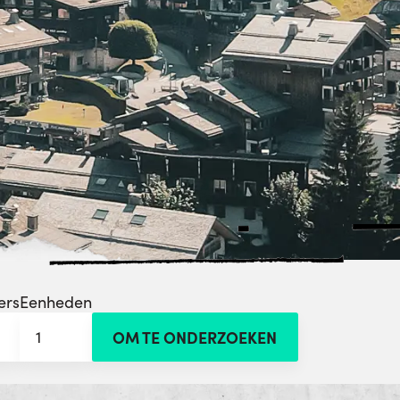
ers
Eenheden
1
OM TE ONDERZOEKEN