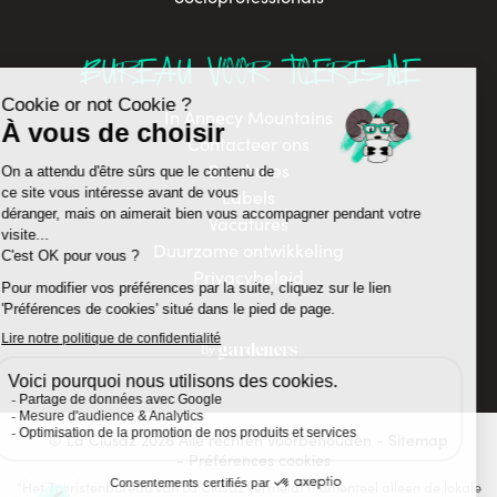
BUREAU VOOR TOERISME
In Annecy Mountains
Contacteer ons
Brochures
Labels
Vacatures
Duurzame ontwikkeling
Privacybeleid
© La Clusaz 2026 Alle rechten voorbehouden
Sitemap
- Préférences cookies
"Het Toeristenbureau van La Clusaz vermeldt momenteel alleen de lokale