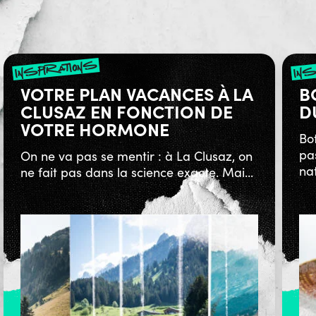
inspirations
ins
VOTRE PLAN VACANCES À LA
B
CLUSAZ EN FONCTION DE
D
VOTRE HORMONE
Bo
pa
On ne va pas se mentir : à La Clusaz, on
nat
ne fait pas dans la science exacte. Mai...