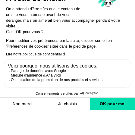
Socio-professionnels
OFFICE DU TOURISME
Contact
Enquête de satisfaction
Brochures
Labels
Offres d’emploi
In Annecy Mountains
Développement durable
Politique de confidentialité
Assurance Annulation Séjours
CGV Séjours