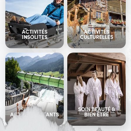
ACTIVITÉS
ACTIVITÉS
INSOLITES
CULTURELLES
SOIN BEAUTÉ &
ACTIVITÉS ENFANTS
BIEN ÊTRE