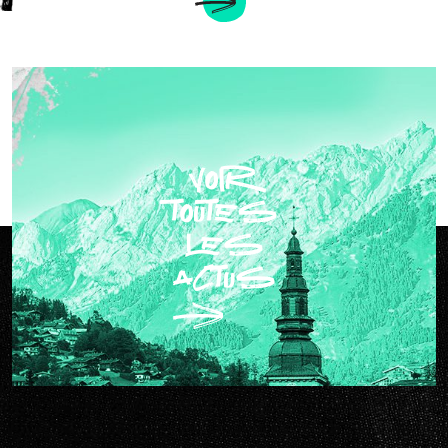
voir
toutes
les
actus