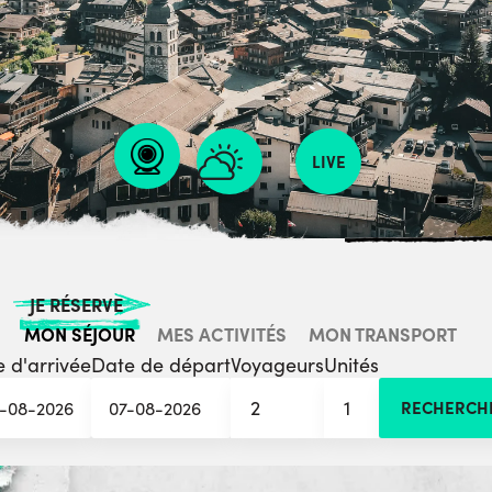
LIVE
JE RÉSERVE
MON SÉJOUR
MES ACTIVITÉS
MON TRANSPORT
 d'arrivée
Date de départ
Voyageurs
Unités
2
1
RECHERCH