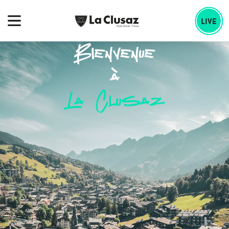
Skip
echercher :
to
LIVE
content
Bienvenue
à
La Clusaz