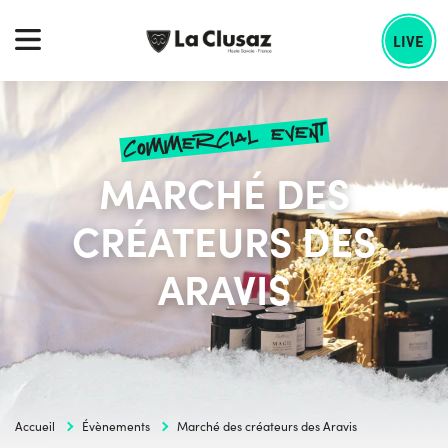
Skip
echercher :
to
LIVE
content
commercial event
MARCHÉ DES
CRÉATEURS DES
ARAVIS
Accueil
Évènements
Marché des créateurs des Aravis