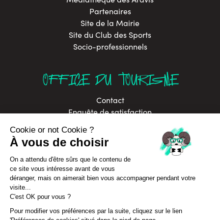
Partenaires
Site de la Mairie
Site du Club des Sports
Socio-professionnels
OFFICE DU TOURISME
Contact
Enquête de satisfaction
Brochures
Labels
Offres d’emploi
In Annecy Mountains
Développement durable
Politique de confidentialité
Assurance Annulation Séjours
CGV Séjours