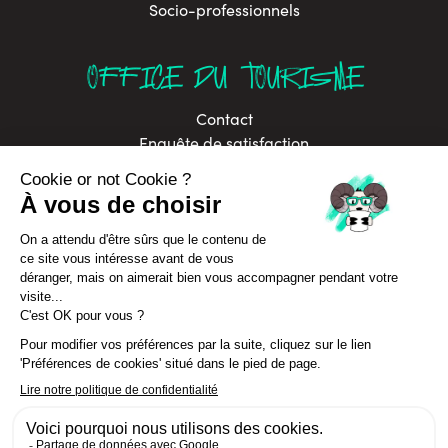
Socio-professionnels
OFFICE DU TOURISME
Contact
Enquête de satisfaction
Brochures
Labels
Offres d’emploi
In Annecy Mountains
Développement durable
Politique de confidentialité
Assurance Annulation Séjours
CGV Séjours