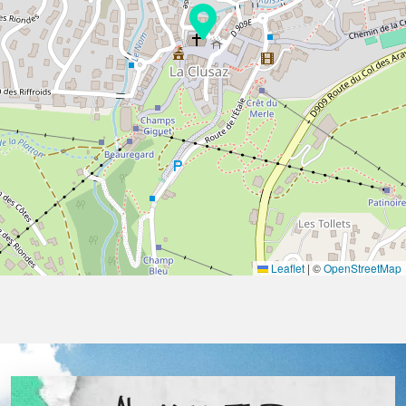
Leaflet
|
©
OpenStreetMap