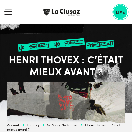
Skip
echercher :
to
LIVE
content
no story no future
portrait
HENRI THOVEX : C’ÉTAIT
MIEUX AVANT ?
Accueil
Le mag
No Story No Future
Henri Thovex : C’était
mieux avant ?