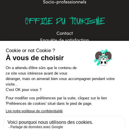
Socio-professionnels
OFFICE DU TOURISME
Contact
Enquête de satisfaction
Brochures
Labels
Offres d’emploi
In Annecy Mountains
Développement durable
Politique de confidentialité
Assurance Annulation Séjours
CGV Séjours