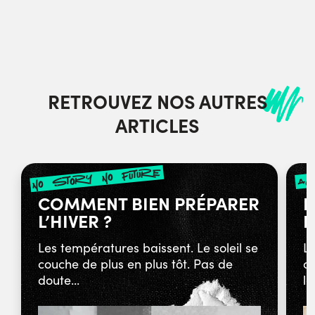
RETROUVEZ NOS AUTRES
ARTICLES
no story no future
ac
COMMENT BIEN PRÉPARER
L
L’HIVER ?
L
Les températures baissent. Le soleil se
L’
couche de plus en plus tôt. Pas de
c
doute...
le