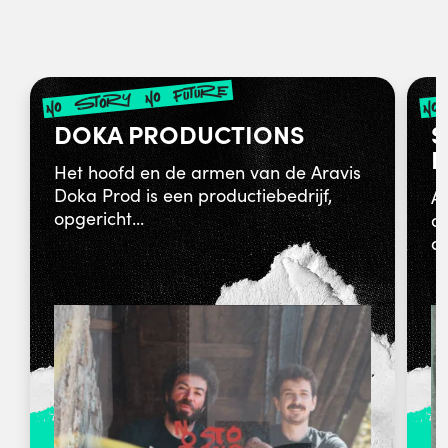
no story no future
no
DOKA PRODUCTIONS
S
B
Het hoofd en de armen van de Aravis
Doka Prod is een productiebedrijf,
Ah
opgericht...
o
al