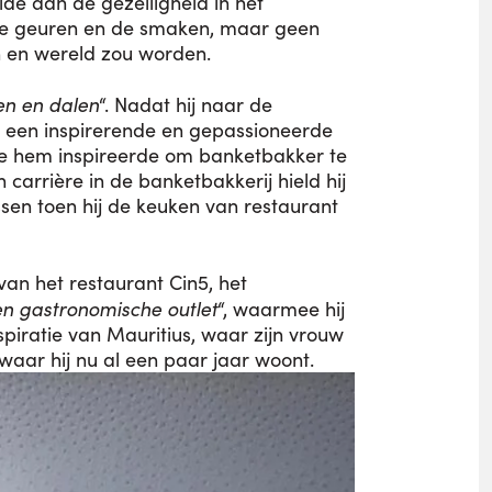
lde aan de gezelligheid in het
, de geuren en de smaken, maar geen
n en wereld zou worden.
en en dalen
“. Nadat hij naar de
d een inspirerende en gepassioneerde
ie hem inspireerde om banketbakker te
carrière in de banketbakkerij hield hij
sen toen hij de keuken van restaurant
van het restaurant Cin5, het
n gastronomische outlet
“, waarmee hij
iratie van Mauritius, waar zijn vrouw
ar hij nu al een paar jaar woont.