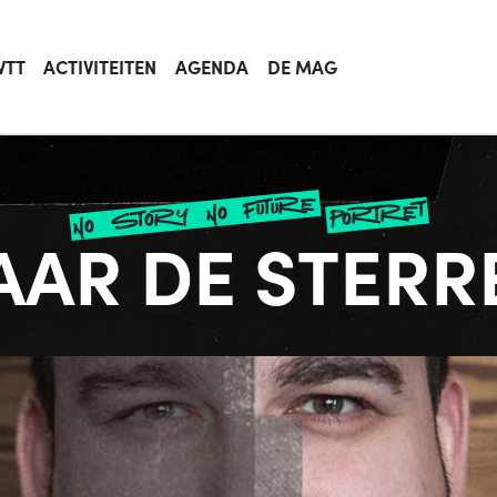
VTT
ACTIVITEITEN
AGENDA
DE MAG
no story no future
portret
AAR DE STERR