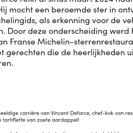
n. Hij mocht een beroemde ster in o
helingids, als erkenning voor de vel
n. Door deze onderscheiding werd h
an Franse Michelin-sterrenrestaura
t gerechten die de heerlijkheden u
ren.
eeldige carrière van Vincent Deforce, chef-kok van res
n tartiflette van zoete aardappel!