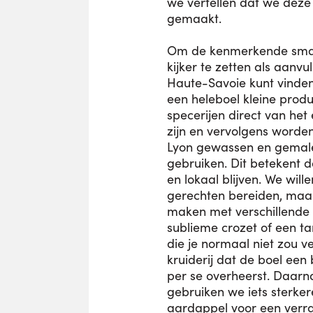
we vertellen dat we deze
gemaakt.
Om de kenmerkende smak
kijker te zetten als aanvul
Haute-Savoie kunt vinden
een heleboel kleine prod
specerijen direct van he
zijn en vervolgens worden
Lyon gewassen en gemal
gebruiken. Dit betekent d
en lokaal blijven. We will
gerechten bereiden, maar
maken met verschillende
sublieme crozet of een ta
die je normaal niet zou v
kruiderij dat de boel een 
per se overheerst. Daarn
gebruiken we iets sterke
aardappel voor een verra