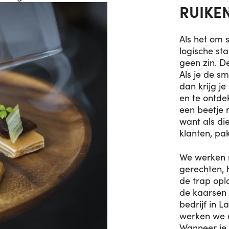
RUIKE
Als het om 
logische sta
geen zin. De
Als je de s
dan krijg j
en te ontde
een beetje 
want als di
klanten, pa
We werken n
gerechten, h
de trap oplo
de kaarsen
bedrijf in L
werken we a
Wanneer je 