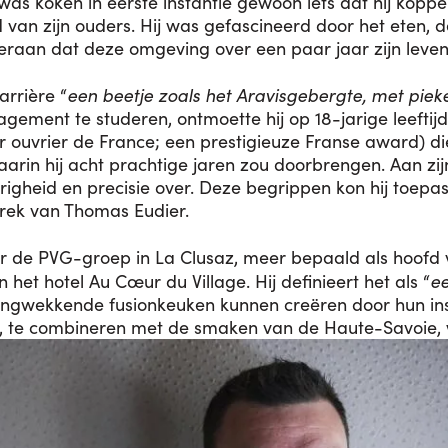
was koken in eerste instantie gewoon iets dat hij koppe
d van zijn ouders. Hij was gefascineerd door het eten
 eraan dat deze omgeving over een paar jaar zijn leve
een beetje zoals het Aravisgebergte, met piek
carrière “
gement te studeren, ontmoette hij op 18-jarige leeftij
ouvrier de France; een prestigieuze Franse award) d
in hij acht prachtige jaren zou doorbrengen. Aan zijn 
igheid en precisie over. Deze begrippen kon hij toepas
rek van Thomas Eudier.
oor de PVG-groep in La Clusaz, meer bepaald als hoofd 
ee
het hotel Au Cœur du Village. Hij definieert het als “
ingwekkende fusionkeuken kunnen creëren door hun insp
te combineren met de smaken van de Haute-Savoie, wa