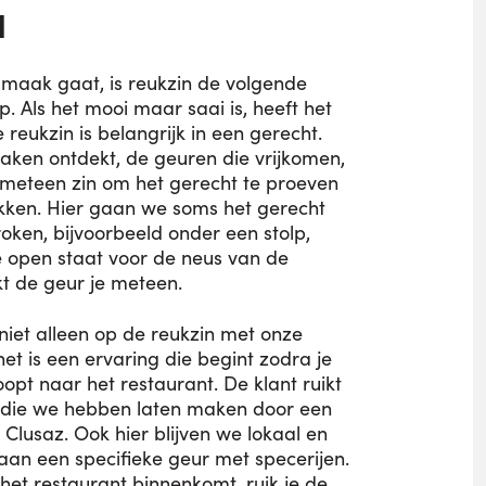
N
smaak gaat, is reukzin de volgende
p. Als het mooi maar saai is, heeft het
 reukzin is belangrijk in een gerecht.
maken ontdekt, de geuren die vrijkomen,
e meteen zin om het gerecht te proeven
kken. Hier gaan we soms het gerecht
roken, bijvoorbeeld onder een stolp,
e open staat voor de neus van de
kt de geur je meteen.
iet alleen op de reukzin met onze
et is een ervaring die begint zodra je
opt naar het restaurant. De klant ruikt
 die we hebben laten maken door een
a Clusaz. Ook hier blijven we lokaal en
an een specifieke geur met specerijen.
het restaurant binnenkomt, ruik je de