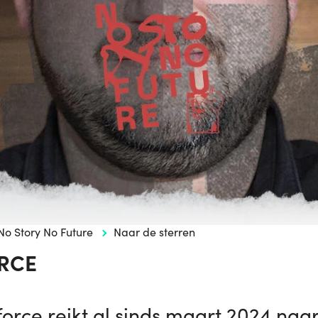
No Story No Future
Naar de sterren
RCE
force reikt al sinds maart 2024 naa