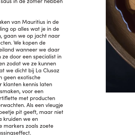
 saus in de zomer hebben
en van Mauritius in de
ling op alles wat je in de
, gaan we op jacht naar
ucten. We kopen de
t eiland wanneer we daar
 ze door een specialist in
en zodat we ze kunnen
at we dicht bij La Clusaz
en geen exotische
 klanten kennis laten
 smaken, voor een
rtiflette met producten
erwachten. Als een vleugje
beetje pit geeft, maar niet
a kruiden we en
re markers zoals zoete
ssingseffect.