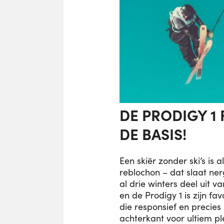
DE PRODIGY 1 
DE BASIS!
Een skiër zonder ski’s is a
reblochon – dat slaat ne
al drie winters deel uit v
en de Prodigy 1 is zijn fa
die responsief en precies
achterkant voor ultiem ple