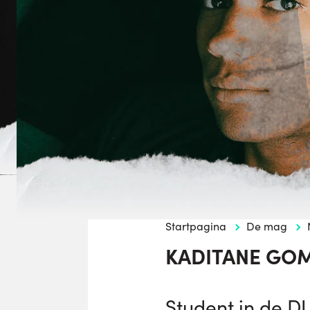
Startpagina
De mag
KADITANE GOM
Student in de D