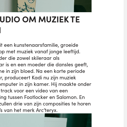
TUDIO OM MUZIEK TE
N
it een kunstenaarsfamilie, groeide
op met muziek vanaf jonge leeftijd.
er die zowel skileraar als
r is en een moeder die dansles geeft,
tme in zijn bloed. Na een korte periode
, produceert Kadi nu zijn muziek
omputer in zijn kamer. Hij maakte onder
track voor een video van een
g tussen Footlocker en Salomon. En
ullen drie van zijn composities te horen
o’s van het merk Arc’teryx.