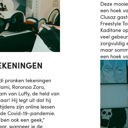
Deze mooie 
een hoek van
Clusaz gast
Freestyle To
Kaditane op 
veel gebeur
zorgvuldig 
maar sommig
een hoek va
EKENINGEN
di pronken tekeningen
ami, Roronoa Zoro,
am van Luffy, de held van
r! Hij legt uit dat hij
jdens zijn online lessen
r de Covid-19-pandemie.
k ben ook een geek,”
 waar, wanneer je de