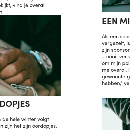
ijkt, vind je overal
n.
EEN MI
Als een soor
vergezelt, 
zijn sponso
– nooit ver 
om mijn pol
me overal. 
gewoonte ge
hebben,” vert
DOPJES
 de hele winter volgt
an zijn het zijn oordopjes.