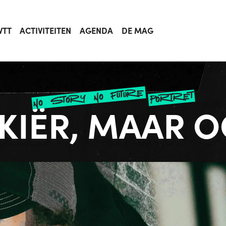
VTT
ACTIVITEITEN
AGENDA
DE MAG
no story no future
portret
SKIËR, MAAR 