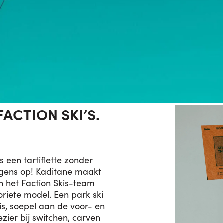
FACTION SKI’S.
ls een tartiflette zonder
rgens op! Kaditane maakt
an het Faction Skis-team
voriete model. Een park ski
 is, soepel aan de voor- en
zier bij switchen, carven