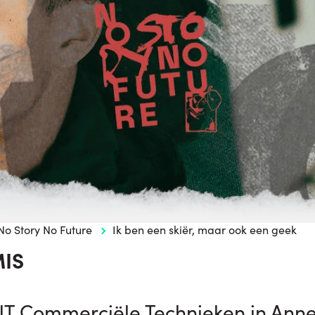
No Story No Future
Ik ben een skiër, maar ook een geek
IS
UT Commerciële Technieken in Annec