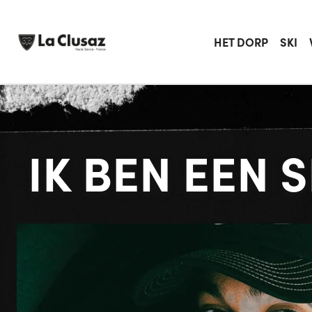
Skip
to
content
HET DORP
SKI
IK BEN EEN 