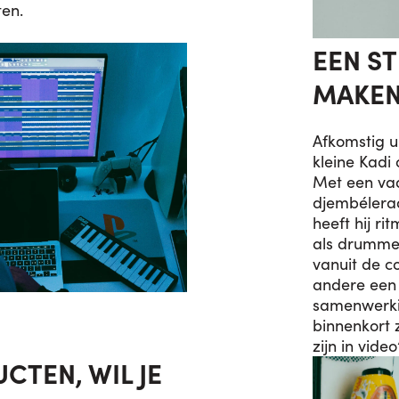
ten.
EEN S
MAKE
Afkomstig u
kleine Kadi 
Met een vad
djembéleraa
heeft hij ri
als drummer
vanuit de c
andere een 
samenwerkin
binnenkort z
zijn in vide
CTEN, WIL JE