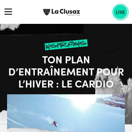
Skip
echercher :
to
LIVE
content
inspirations
TON PLAN
D’ENTRAÎNEMENT POUR
L’HIVER : LE CARDIO