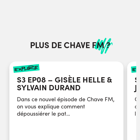
PLUS DE CHAVE FM ?
explore
ex
S3 EP08 – GISÈLE HELLE &
S
SYLVAIN DURAND
J
Dans ce nouvel épisode de Chave FM,
Q
on vous explique comment
o
dépoussiérer le pat...
l’