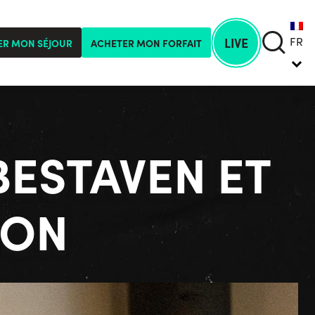
FR
LIVE
ER MON SÉJOUR
ACHETER MON FORFAIT
BESTAVEN ET
MON