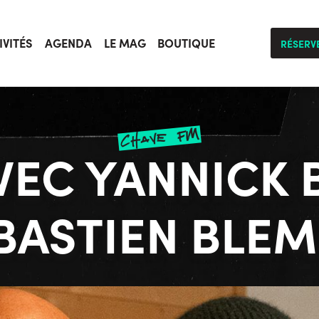
IVITÉS
AGENDA
LE MAG
BOUTIQUE
RÉSERV
chave fm
AVEC YANNICK 
BASTIEN BLE