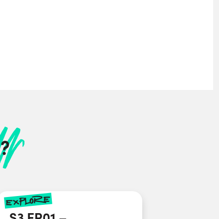
?
explore
S3 EP01 –