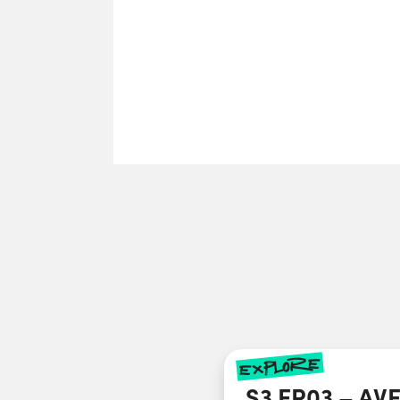
explore
S3 EP03 – AV