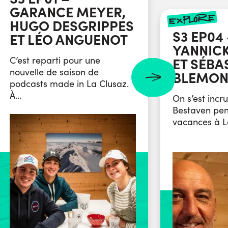
GARANCE MEYER,
explore
HUGO DESGRIPPES
S3 EP04
ET LÉO ANGUENOT
YANNICK
C’est reparti pour une
ET SÉBA
nouvelle de saison de
BLEMO
podcasts made in La Clusaz.
À...
On s’est incr
Bestaven pen
vacances à La