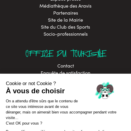
Médiathèque des Aravis
Partenaires
Site de la Mairie
Site du Club des Sports
Socio-professionnels
OFFICE DU TOURISME
Contact
Enquête de satisfaction
Brochures
Labels
Offres d’emploi
In Annecy Mountains
Développement durable
Politique de confidentialité
Assurance Annulation Séjours
CGV Séjours