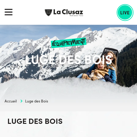
Skip
echercher :
to
LIVE
content
équipement
LUGE DES BOIS
Accueil
Luge des Bois
LUGE DES BOIS