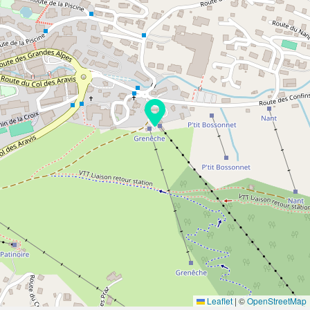
Leaflet
|
©
OpenStreetMap