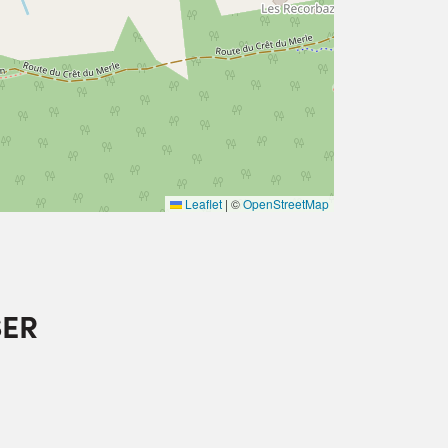
Leaflet
|
©
OpenStreetMap
SER