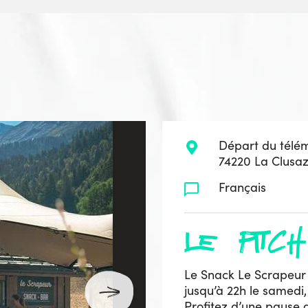
Départ du télé
74220 La Clusa
Français
le pitch
Le Snack Le Scrapeur 
jusqu’à 22h le samedi,
Profitez d’une pause 