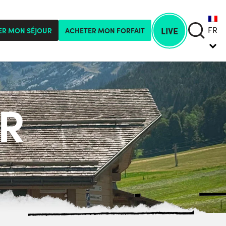
FR
LIVE
ER MON SÉJOUR
ACHETER MON FORFAIT
R