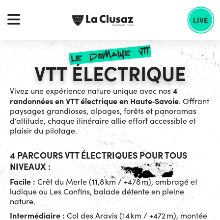
Skip
echercher :
to
LIVE
content
le domaine vtt
VTT ÉLECTRIQUE
4
Vivez une expérience nature unique avec nos
randonnées en VTT électrique en Haute‑Savoie
. Offrant
paysages grandioses, alpages, forêts et panoramas
d’altitude, chaque itinéraire allie effort accessible et
plaisir du pilotage.
4 PARCOURS VTT ÉLECTRIQUES POUR TOUS
NIVEAUX :
Facile :
Crêt du Merle (11,8 km / +478 m), ombragé et
ludique ou Les Confins, balade détente en pleine
nature.
Intermédiaire :
Col des Aravis (14 km / +472 m), montée