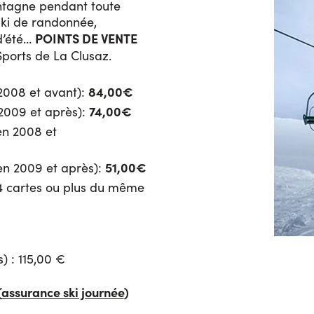
ontagne pendant toute
 ski de randonnée,
POINTS DE VENTE
d’été…
Sports de La Clusaz.
84,00€
 2008 et avant):
74,00€
 2009 et après):
en 2008 et
51,00€
 en 2009 et après):
 4 cartes ou plus du même
) : 115,00 €
(
assurance ski journée
)