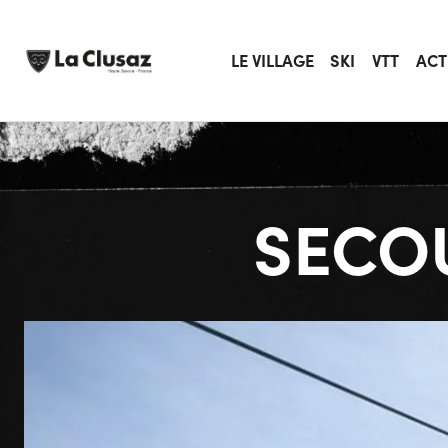
Skip
to
content
LE VILLAGE
SKI
VTT
ACT
SECO