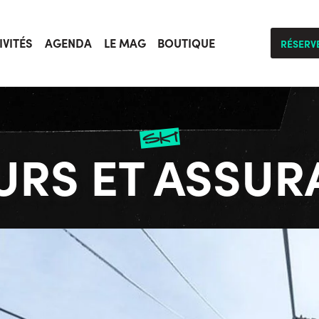
IVITÉS
AGENDA
LE MAG
BOUTIQUE
RÉSERV
ski
URS ET ASSUR