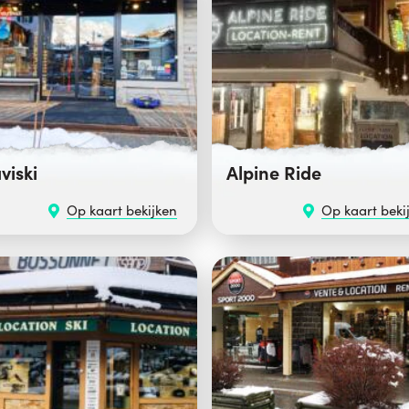
viski
Alpine Ride
Op kaart bekijken
Op kaart beki