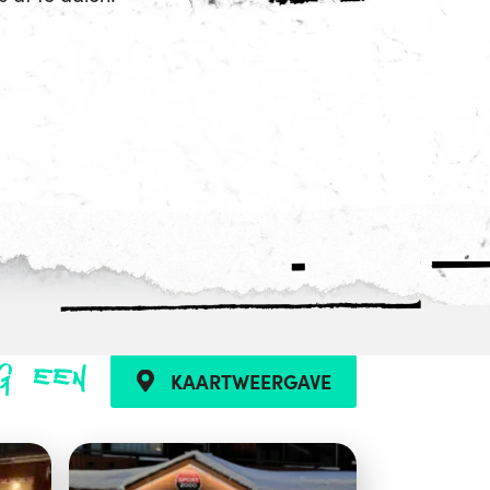
g een
KAARTWEERGAVE