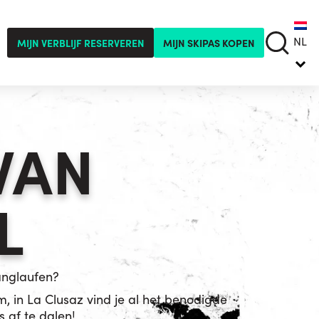
NL
MIJN VERBLIJF RESERVEREN
MIJN SKIPAS KOPEN
VAN
L
anglaufen?
 in La Clusaz vind je al het benodigde
 af te dalen!