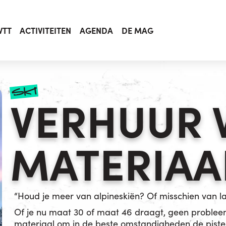
VTT
ACTIVITEITEN
AGENDA
DE MAG
ski
VERHUUR 
MATERIAA
“Houd je meer van alpineskiën? Of misschien van l
Of je nu maat 30 of maat 46 draagt, geen probleem,
materiaal om in de beste omstandigheden de pistes