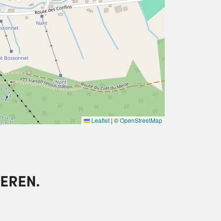
Leaflet
|
©
OpenStreetMap
EREN.