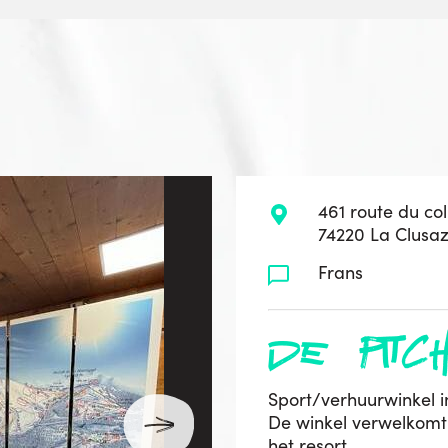
461 route du col
74220 La Clusa
Frans
de pitc
Sport/verhuurwinkel i
De winkel verwelkomt 
het resort.