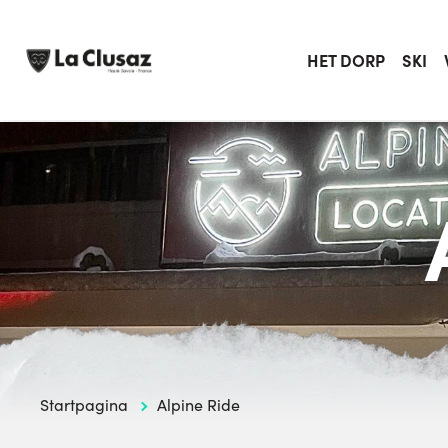
Skip
to
content
HET DORP
SKI
Startpagina
Alpine Ride