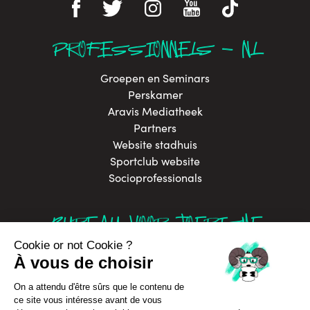
PROFESSIONNELS - NL
Groepen en Seminars
Perskamer
Aravis Mediatheek
Partners
Website stadhuis
Sportclub website
Socioprofessionals
BUREAU VOOR TOERISME
In Annecy Mountains
Contacteer ons
Brochures
Labels