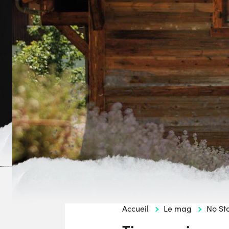
Accueil
Le mag
No St