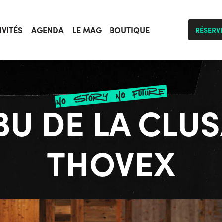
IVITÉS
AGENDA
LE MAG
BOUTIQUE
RÉSERV
no story no future
RBU DE LA CLU
THOVEX