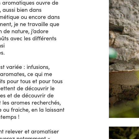
es aromatiques ouvre de
 aussi bien dans
osmétique ou encore dans
ment, je ne travaille que
en de nature, j’adore
ts avec les différents
si
s.
 variée : infusions,
t aromates, ce qui me
ts pour tous et pour tous
ettent de découvrir le
tes et de découvrir de
t les aromes recherchés,
e ou fraiche, en la laissant
gtemps !
ont relever et aromatiser
rouverez notamment «