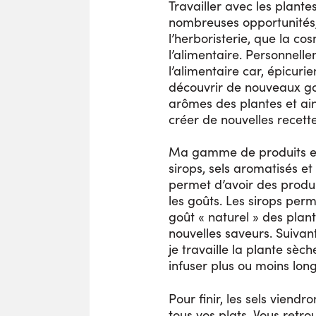
Travailler avec les plant
nombreuses opportunités,
l’herboristerie, que la c
l’alimentaire. Personnelle
l’alimentaire car, épicuri
découvrir de nouveaux goû
arômes des plantes et ain
créer de nouvelles recette
Ma gamme de produits est
sirops, sels aromatisés e
permet d’avoir des produi
les goûts. Les sirops perm
goût « naturel » des plan
nouvelles saveurs. Suivan
je travaille la plante sèch
infuser plus ou moins lon
Pour finir, les sels viendr
tous vos plats. Vous ret