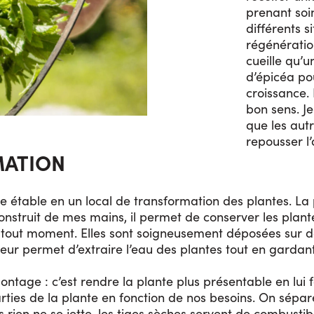
prenant soin
différents s
régénératio
cueille qu’
d’épicéa po
croissance. 
bon sens. Je
que les autr
repousser l
MATION
ne étable en un local de transformation des plantes. La 
onstruit de mes mains, il permet de conserver les plan
tout moment. Elles sont soigneusement déposées sur de
teur permet d’extraire l’eau des plantes tout en gardant
ontage : c’est rendre la plante plus présentable en lui 
rties de la plante en fonction de nos besoins. On sépare 
rien ne se jette, les tiges sèches servent de combustibl