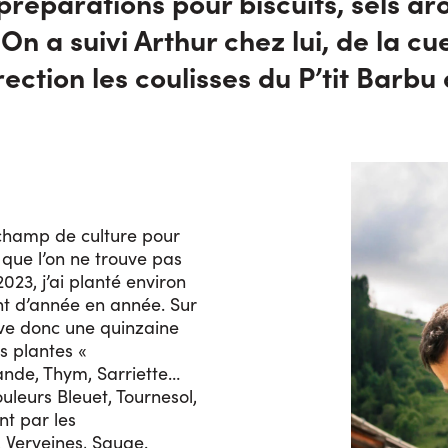
 préparations pour biscuits, sels ar
On a suivi Arthur chez lui, de la cu
rection les coulisses du P’tit Barbu
n champ de culture pour
 que l’on ne trouve pas
23, j’ai planté environ
nt d’année en année. Sur
ve donc une quinzaine
s plantes «
nde, Thym, Sarriette…
ouleurs Bleuet, Tournesol,
t par les
 Verveines, Sauge.