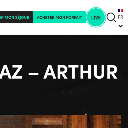
FR
LIVE
ER MON SÉJOUR
ACHETER MON FORFAIT
SAZ – ARTHUR