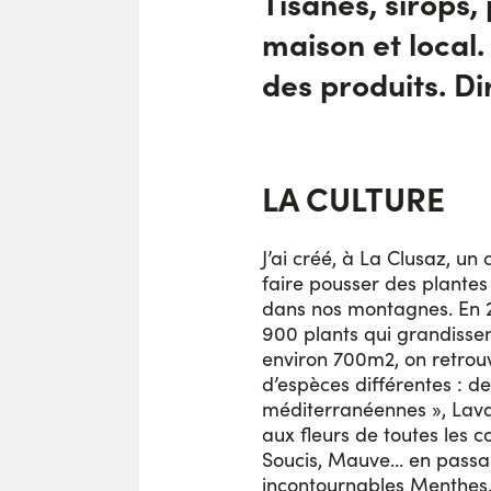
Tisanes, sirops,
maison et local. 
des produits. Di
LA CULTURE
J’ai créé, à La Clusaz, u
faire pousser des plantes
dans nos montagnes. En 20
900 plants qui grandisse
environ 700m2, on retrou
d’espèces différentes : de
méditerranéennes », Lava
aux fleurs de toutes les c
Soucis, Mauve… en passan
incontournables Menthes,