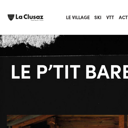
Skip
to
content
LE VILLAGE
SKI
VTT
ACT
LE P’TIT BA