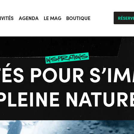
IVITÉS
AGENDA
LE MAG
BOUTIQUE
RÉSERV
inspirations
ITÉS POUR S’I
PLEINE NATUR