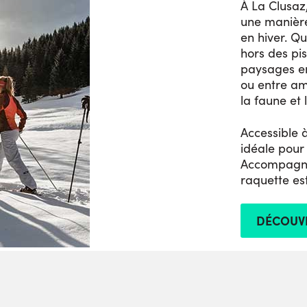
À La Clusaz
une manière
en hiver. Qu
hors des pis
paysages en
ou entre ami
la faune et 
Accessible à
idéale pour
Accompagné 
raquette es
DÉCOUVR