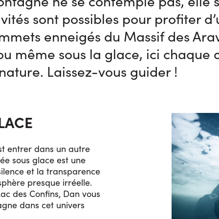
ntagne ne se contemple pas, elle se
ités sont possibles pour profiter d
mmets enneigés du Massif des Aravi
 ou même sous la glace, ici chaque 
 nature. Laissez-vous guider !
LACE
st entrer dans un autre
ée sous glace est une
silence et la transparence
phère presque irréelle.
Lac des Confins, Dan vous
gne dans cet univers