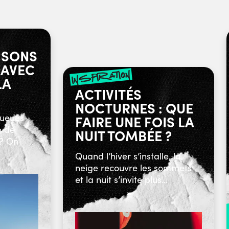
ISONS
 AVEC
inspiration
LA
ACTIVITÉS
NOCTURNES : QUE
queues
FAIRE UNE FOIS LA
p de
NUIT TOMBÉE ?
 ? On
Quand l’hiver s’installe, la
neige recouvre les sommets
et la nuit s’invite plus...