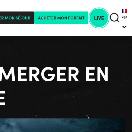
FR
LIVE
ER MON SÉJOUR
ACHETER MON FORFAIT
MMERGER EN
E