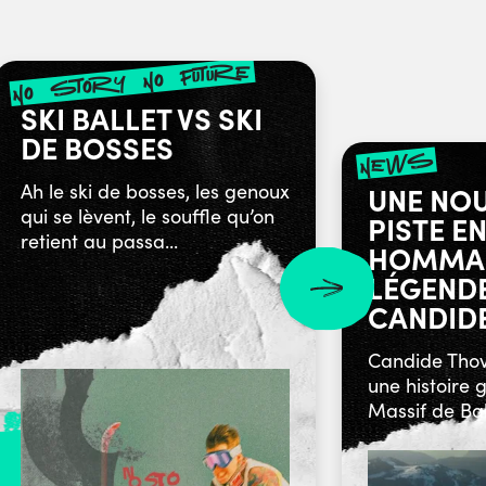
no story no future
SKI BALLET VS SKI
DE BOSSES
news
Ah le ski de bosses, les genoux
UNE NO
qui se lèvent, le souffle qu’on
PISTE E
retient au passa...
HOMMAG
LÉGENDE
CANDID
Candide Thov
une histoire 
Massif de Balm