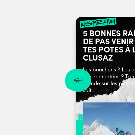
inspiration
5 BONNES RA
DE PAS VENIR
TES POTES À 
CLUSAZ
Les bouchons ? Les 
aux remontées ? Tro
monde sur les pistes
sait...