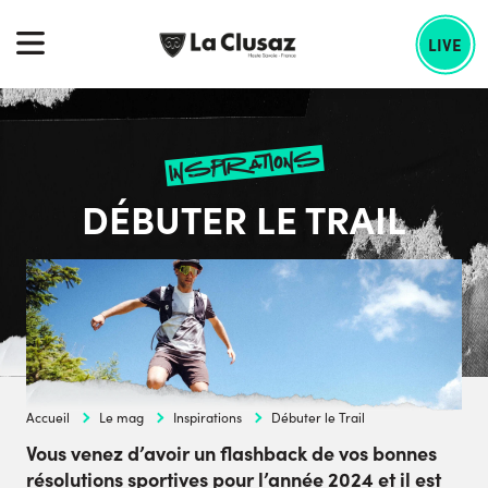
Skip
echercher :
to
LIVE
content
inspirations
DÉBUTER LE TRAIL
Accueil
Le mag
Inspirations
Débuter le Trail
Vous venez d’avoir un flashback de vos bonnes
résolutions sportives pour l’année 2024 et il est