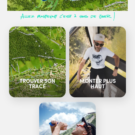
Allez maintenant c’est à vous de jouer !
TROUVER SON
MONTER PLUS
TRACÉ
HAUT