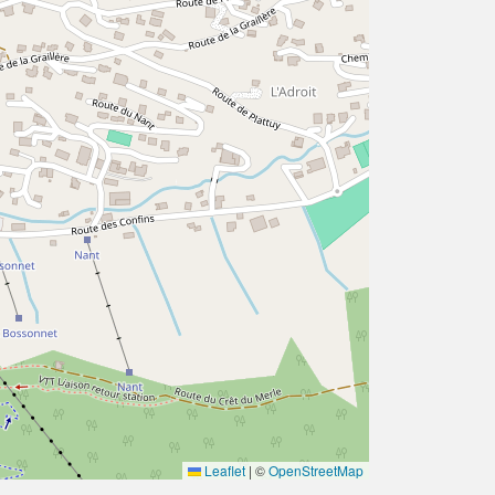
Leaflet
|
©
OpenStreetMap