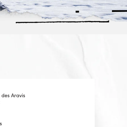
 des Aravis
z
s