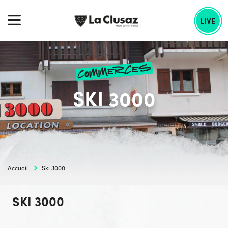
Skip
echercher :
to
LIVE
content
commerces
SKI 3000
Accueil
Ski 3000
SKI 3000