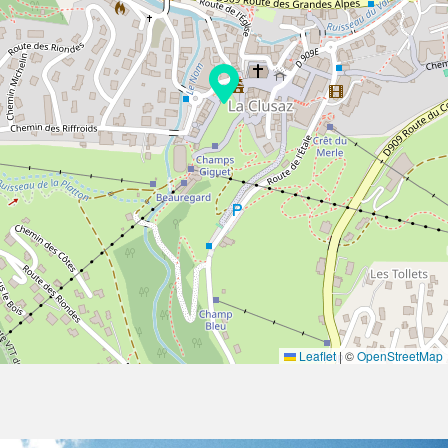
Leaflet
|
©
OpenStreetMap