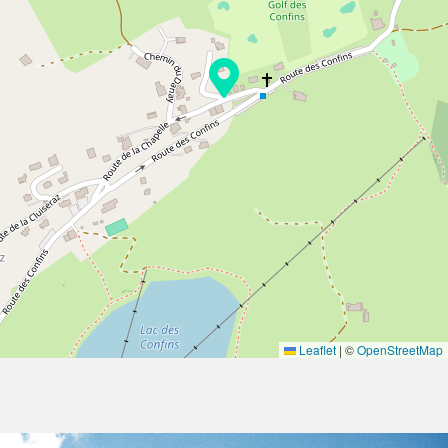
Leaflet
|
©
OpenStreetMap