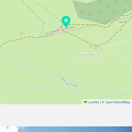
Leaflet
|
©
OpenStreetMap