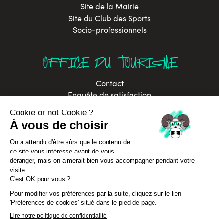
Site de la Mairie
Site du Club des Sports
Socio-professionnels
OFFICE DU TOURISME
Contact
Enquête de satisfaction
Brochures
Labels
Offres d’emploi
In Annecy Mountains
Développement durable
Politique de confidentialité
Assurance Annulation Séjours
CGV Séjours