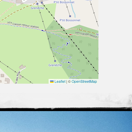
Leaflet
|
©
OpenStreetMap