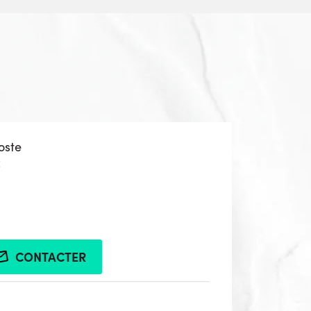
oste
z
CONTACTER