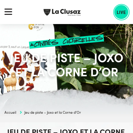
Skip
echercher :
to
LIVE
content
activités culturelles
JEU DE PISTE – JOXO
ET LA CORNE D’OR
Accueil
Jeu de piste – Joxo et la Corne d’Or
JEU DE PISTE – JOXO ET LA CORNE