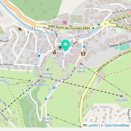
Leaflet
|
©
OpenStreetMap