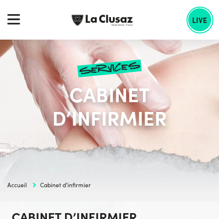
Skip
echercher :
to
LIVE
content
services
CABINET
D’INFIRMIER
Accueil
Cabinet d’infirmier
CABINET D’INFIRMIER