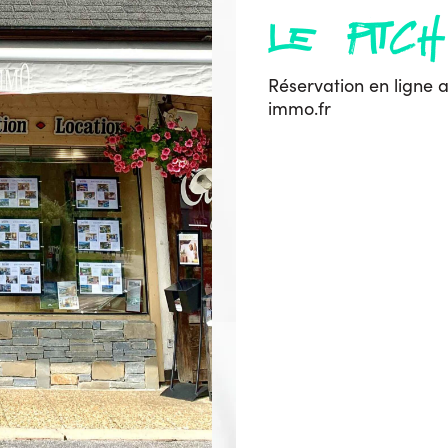
le pitch
Réservation en ligne 
immo.fr