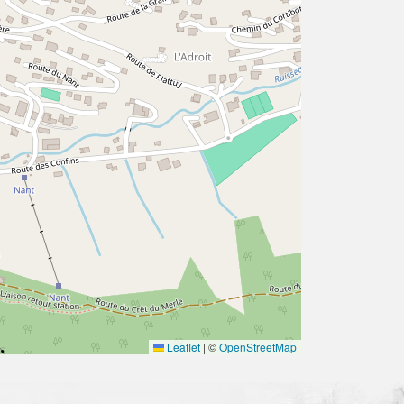
Leaflet
|
©
OpenStreetMap