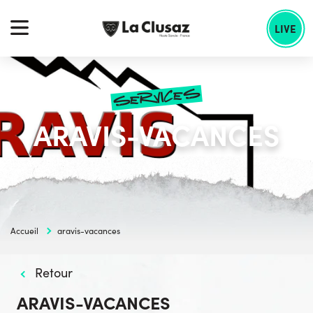
Skip
echercher :
to
LIVE
content
services
ARAVIS-VACANCES
Accueil
aravis-vacances
Retour
ARAVIS-VACANCES