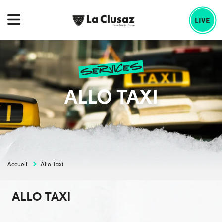
Skip
echercher :
to
LIVE
content
services
ALLO TAXI
Accueil
Allo Taxi
ALLO TAXI