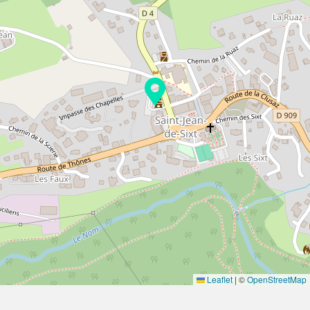
Leaflet
|
©
OpenStreetMap