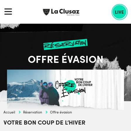
Skip
echercher :
to
LIVE
content
réservation
OFFRE ÉVASION
Accueil
Réservation
Offre évasion
VOTRE BON COUP DE L’HIVER