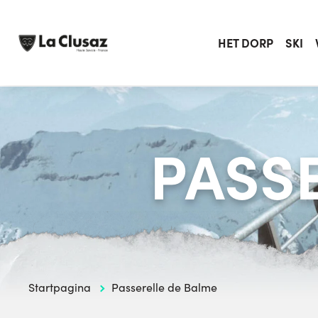
Skip
to
content
HET DORP
SKI
PASS
Startpagina
Passerelle de Balme