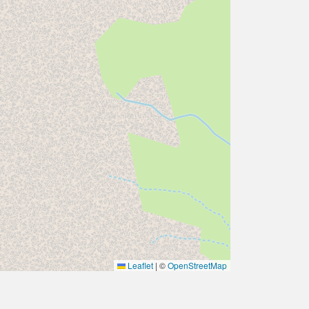
Leaflet
|
©
OpenStreetMap