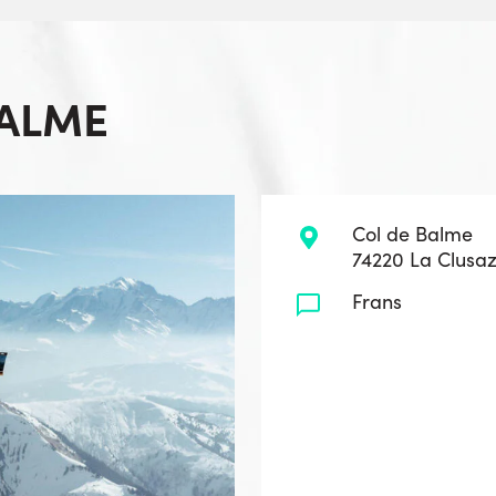
BALME
Col de Balme
74220 La Clusa
Frans