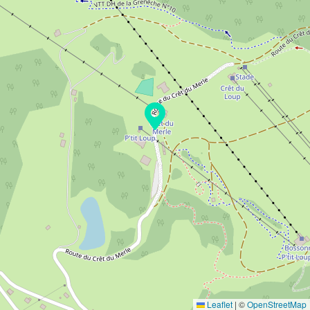
Leaflet
|
©
OpenStreetMap