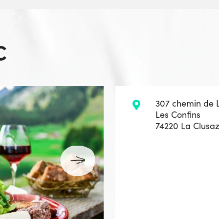
C
307 chemin de 
Les Confins
74220 La Clusa