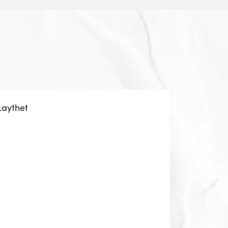
Laythet
z