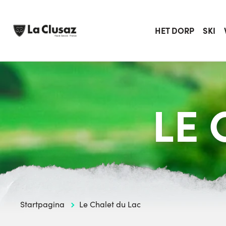
Skip
to
content
HET DORP
SKI
LE 
Startpagina
Le Chalet du Lac