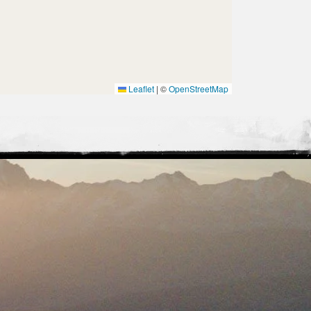
Leaflet
|
©
OpenStreetMap