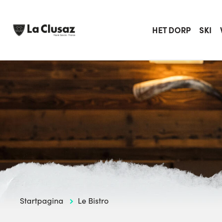
Skip
to
content
HET DORP
SKI
Startpagina
Le Bistro