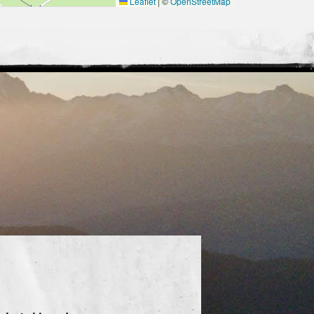
Leaflet
|
©
OpenStreetMap