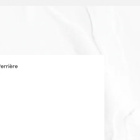
Perrière
z