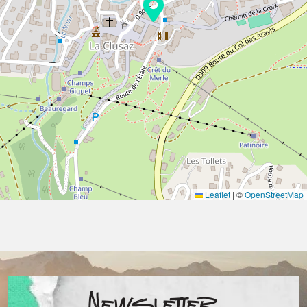
Leaflet
|
©
OpenStreetMap
Newsletter