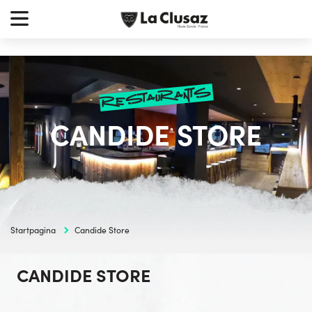
Skip
earch
to
r:
content
restaurants
CANDIDE STORE
Startpagina
Candide Store
CANDIDE STORE