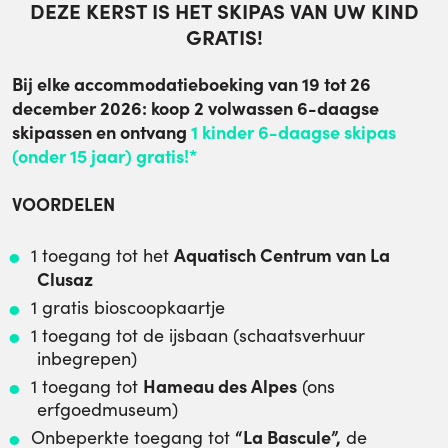
DEZE KERST IS HET SKIPAS VAN UW KIND
GRATIS!
Bij elke accommodatieboeking van 19 tot 26
december 2026: koop 2 volwassen 6-daagse
skipassen en ontvang
1 kinder 6-daagse skipas
(onder 15 jaar) gratis!*
VOORDELEN
Aquatisch Centrum van La
1 toegang tot het
Clusaz
1 gratis bioscoopkaartje
1 toegang tot de ijsbaan (schaatsverhuur
inbegrepen)
Hameau des Alpes
1 toegang tot
(ons
erfgoedmuseum)
“La Bascule”,
Onbeperkte toegang tot
de