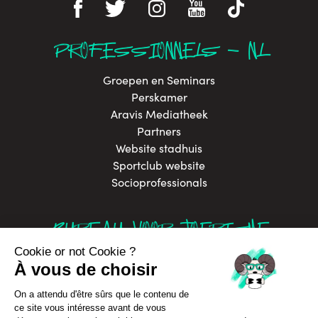
PROFESSIONNELS - NL
Groepen en Seminars
Perskamer
Aravis Mediatheek
Partners
Website stadhuis
Sportclub website
Socioprofessionals
BUREAU VOOR TOERISME
In Annecy Mountains
Contacteer ons
Brochures
Labels