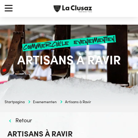
Skip
earch
to
r:
content
commerciële evenementen
ARTISANS À RAVIR
Startpagina
Evenementen
Artisans à Ravir
Retour
ARTISANS À RAVIR