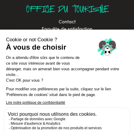
OFFICE DU TOURISME
Contact
Enquête de satisfaction
Brochures
Labels
Offres d’emploi
In Annecy Mountains
Développement durable
Politique de confidentialité
Assurance Annulation Séjours
CGV Séjours
© La Clusaz 2026 Tous droits réservés