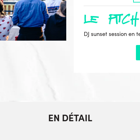
le pitch
DJ sunset session en t
EN DÉTAIL