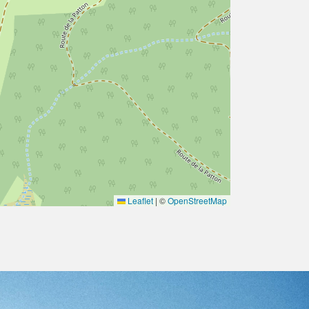
Leaflet
|
©
OpenStreetMap