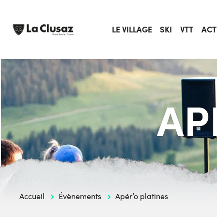
Skip
to
content
LE VILLAGE
SKI
VTT
ACT
AP
Accueil
Évènements
Apér’o platines