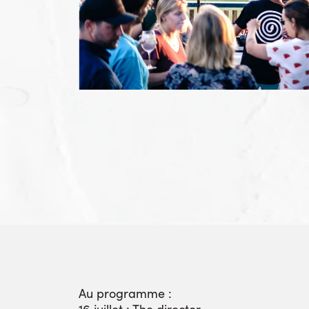
Au programme :
16 juillet : The director