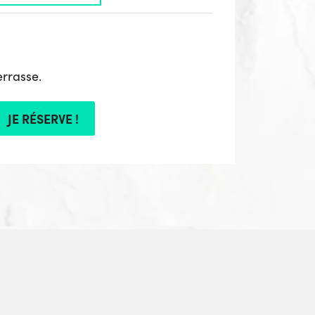
errasse.
JE RÉSERVE !