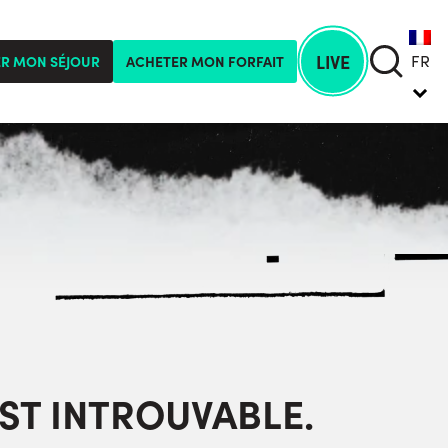
LIVE
FR
ER MON SÉJOUR
ACHETER MON FORFAIT
ST INTROUVABLE.