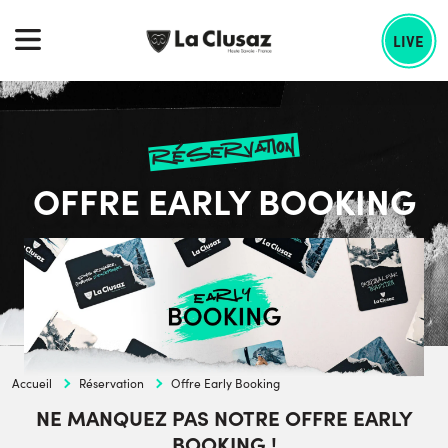
Skip
echercher :
to
LIVE
content
réservation
OFFRE EARLY BOOKING
Accueil
Réservation
Offre Early Booking
NE MANQUEZ PAS NOTRE OFFRE EARLY
BOOKING !